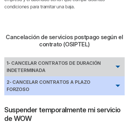
condiciones para tramitar una baja.
Cancelación de servicios postpago según el
contrato (OSIPTEL)
1- CANCELAR CONTRATOS DE DURACIÓN
INDETERMINADA
Se puede dar de baja el contrato por:
2- CANCELAR CONTRATOS A PLAZO
FORZOSO
Por
decisión de abonado, comunicándose
El abonado
podrá darse de baja de forma
con una anticipación de entre 5 días y 1
unilateral si la empresa
:
Suspender temporalmente mi servicio
mes
, sin limitaciones por parte del operador.
El abonado comunica la fecha de terminación
de WOW
Muestra problemas de calidad
que haya
o se hará a los 5 días.
sufrido individualmente y que estén