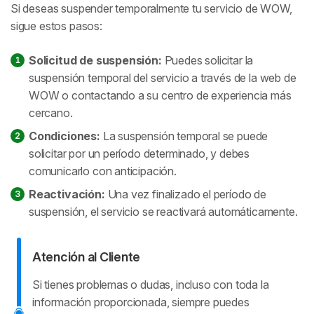
Si deseas suspender temporalmente tu servicio de WOW,
documentados por la empresa u OSIPTEL.
sigue estos pasos:
El cliente puede dar la baja de forma
Por
cambios en las tarifas
del momento de
Solicitud de suspensión:
Puedes solicitar la
unilateral y anticipada, pero
si ha pactado
la contratación (desfavorables para el cliente).
suspensión temporal del servicio a través de la web de
alguna condición puede sufrir
Si
la operadora no instala o activa
el
WOW o contactando a su centro de experiencia más
penalidades
.
servicio.
cercano.
Si el traslado se mantiene por más de 3
Condiciones:
La suspensión temporal se puede
solicitar por un período determinado, y debes
meses.
comunicarlo con anticipación.
Cuando la empresa de distribución de
Reactivación:
Una vez finalizado el período de
radiodifusión deje de transmitir programación
suspensión, el servicio se reactivará automáticamente.
contratada.
El cliente
tendrá que comunicarlo de forma
Atención al Cliente
escrita dentro de los 30 días
tras la incidencia o
Si tienes problemas o dudas, incluso con toda la
desde que se tiene conocimiento de ella
información proporcionada, siempre puedes