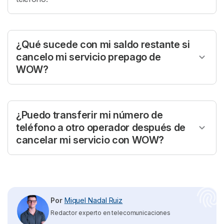
¿Qué sucede con mi saldo restante si
cancelo mi servicio prepago de
WOW?
Si decides cancelar tu servicio prepago de WOW,
cualquier saldo restante en tu cuenta
no será
reembolsado
. Es recomendable utilizar todo tu saldo
¿Puedo transferir mi número de
antes de proceder con la cancelación.
teléfono a otro operador después de
cancelar mi servicio con WOW?
Sí,
puedes transferir tu número de teléfono a otro
operador después de cancelar tu servicio con WOW.
Debes solicitar la portabilidad numérica a tu nuevo
operador, y ellos se encargarán del proceso de
Por
Miquel Nadal Ruiz
transferencia.
Redactor experto en telecomunicaciones