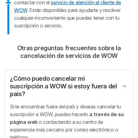
(documentándolo), tras 5 días se resuelverá
contactar con el
servicio de atención al cliente de
automáticamente el contrato.
WOW
. Están disponibles para ayudarte y resolver
cualquier inconveniente que puedas tener con tu
suscripción o servicio.
Si la operadora ha incurrido en alguna
de las incidencias no podrá reclamar
Otras preguntas frecuentes sobre la
ninguna penalización sobre el cliente.
cancelación de servicios de WOW
¿Cómo puedo cancelar mi
suscripción a WOW si estoy fuera del
país?
Si te encuentras fuera del país y deseas cancelar tu
suscripción a WOW, puedes hacerlo
a través de su
página web
o contactando a su centro de
experiencia más cercano por correo electrónico o
teléfono.