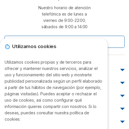
Nuestro horario de atención
telefónica es de lunes a
viernes de 9:00-22:00;
sábados de 9:00 a 14:00
O escríbenos
Utilizamos cookies
Utilizamos cookies propias y de terceros para
ofrecer y mantener nuestros servicios, analizar el
Atención al cliente
uso y funcionamiento del sitio web y mostrarte
Atención al cliente Movistar
publicidad personalizada según un perfil elaborado
¿Cómo pagar?
a partir de tus hábitos de navegación (por ejemplo,
Atención al cliente Claro
Pagar Movistar
páginas visitadas). Puedes aceptar o rechazar el
Cobertura
Atención al cliente Bitel
uso de cookies, así como configurar qué
Pagar Claro
Atención al cliente Entel
Cobertura Perú
información quieres compartir con nosotros. Si lo
Reclamos
Pagar Bitel
deseas, puedes consultar nuestra política de
Atención al cliente WIN
Cobertura Movistar
Pagar Entel
Reclamos Movistar
cookies:
¿Cómo saber mi número?
Atención al cliente WOW
Cobertura Claro
Pagar WIN
Reclamos Claro