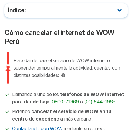
Índice:
Cómo cancelar el internet de WOW Perú
Cómo cancelar el internet de WOW
Cancelar WOW: servicios prepago y postpago
Perú
Condiciones de OSIPTEL para cancelar WOW
Para dar de baja el servicio de WOW internet o
Cancelación de servicios postpago según el
suspender temporalmente la actividad, cuentas con
contrato (OSIPTEL)
distintas posibilidades:
Suspender temporalmente mi servicio de WOW
Llamando a uno de los
teléfonos de WOW internet
para dar de baja
:
0800-71969
o
(01) 644-1969
.
Otras preguntas frecuentes sobre la cancelación
de servicios de WOW
Pidiendo
cancelar el servicio de WOW en tu
centro de experiencia
más cercano.
Contactando con WOW
mediante su correo: