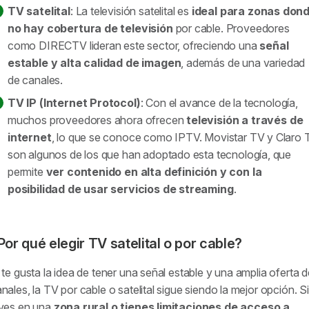
TV satelital
: La televisión satelital es
ideal para zonas don
no hay cobertura de televisión
por cable. Proveedores
como DIRECTV lideran este sector, ofreciendo una
señal
estable y alta calidad de imagen
, además de una variedad
de canales.
TV IP (Internet Protocol)
: Con el avance de la tecnología,
muchos proveedores ahora ofrecen
televisión a través de
internet
, lo que se conoce como IPTV. Movistar TV y Claro 
son algunos de los que han adoptado esta tecnología, que
permite
ver contenido en alta definición y con la
posibilidad de usar servicios de streaming
.
Por qué elegir TV satelital o por cable?
 te gusta la idea de tener una señal estable y una amplia oferta 
nales, la TV por cable o satelital sigue siendo la mejor opción. Si
ives en una
zona rural o tienes limitaciones de acceso a