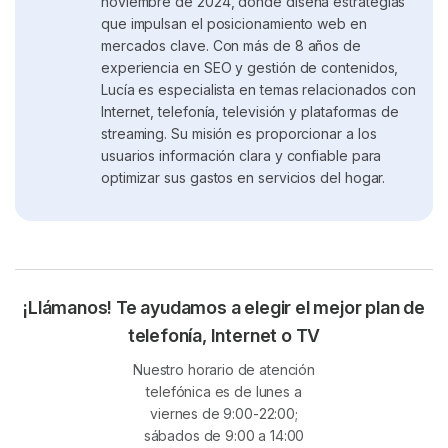
noviembre de 2024, donde diseña estrategias
permite a tu dispositivo móvil conectarse a redes
que impulsan el posicionamiento web en
de datos mientras estás fuera de tu país o fuera de
mercados clave. Con más de 8 años de
la cobertura de tu operador habitual. Esto te
experiencia en SEO y gestión de contenidos,
Lucía es especialista en temas relacionados con
permite seguir usando internet para navegar, enviar
Internet, telefonía, televisión y plataformas de
mensajes, usar aplicaciones y más, aunque estés
streaming. Su misión es proporcionar a los
en el extranjero.
usuarios información clara y confiable para
optimizar sus gastos en servicios del hogar.
Cuando usas la itinerancia, tu operador colabora
con redes de otros países para brindarte acceso a
los servicios móviles. Sin embargo, los costos
suelen ser más altos que los de tu plan local, por lo
que es recomendable verificar tarifas y opciones
¡Llámanos! Te ayudamos a elegir el mejor plan de
de paquetes antes de viajar.
telefonía, Internet o TV
Nuestro horario de atención
telefónica es de lunes a
viernes de 9:00-22:00;
sábados de 9:00 a 14:00