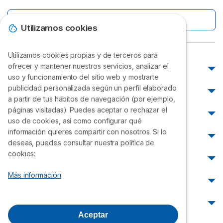
O escríbenos
Utilizamos cookies
Utilizamos cookies propias y de terceros para
ofrecer y mantener nuestros servicios, analizar el
Atención al cliente
uso y funcionamiento del sitio web y mostrarte
Atención al cliente Movistar
publicidad personalizada según un perfil elaborado
¿Cómo pagar?
a partir de tus hábitos de navegación (por ejemplo,
Atención al cliente Claro
Pagar Movistar
páginas visitadas). Puedes aceptar o rechazar el
Cobertura
Atención al cliente Bitel
uso de cookies, así como configurar qué
Pagar Claro
Atención al cliente Entel
Cobertura Perú
información quieres compartir con nosotros. Si lo
Reclamos
Pagar Bitel
deseas, puedes consultar nuestra política de
Atención al cliente WIN
Cobertura Movistar
Pagar Entel
Reclamos Movistar
cookies:
¿Cómo saber mi número?
Atención al cliente WOW
Cobertura Claro
Pagar WIN
Reclamos Claro
Atención al cliente DIRECTV
Cobertura Bitel
Más información
¿Cómo saber mi número Movistar?
Cancelar
Pagar WOW
Reclamos Bitel
Atención al cliente Hughesnet
Cobertura Entel
¿Cómo saber mi número Claro?
Pagar DIRECTV
Reclamos Entel
Cancelar Movistar
Opiniones
Cobertura WIN
¿Cómo saber mi número Bitel?
Reclamos WIN
Cancelar Claro
Aceptar
Cobertura WOW
¿Cómo saber mi número Entel?
Opiniones Movistar