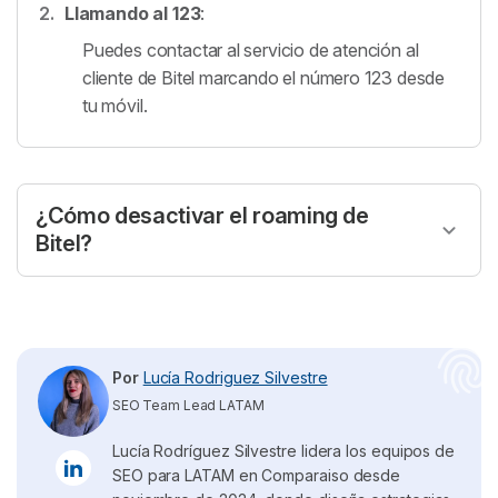
Llamando al 123
:
Puedes contactar al servicio de atención al
cliente de Bitel marcando el número 123 desde
tu móvil.
¿Cómo desactivar el roaming de
Bitel?
Ingresa a la sección "ajustes" o "configuración".
Selecciona la opción de "datos móviles".
Ingresa a "opciones".
Por
Lucía Rodriguez Silvestre
Puedes consultar el estado de itinerancia y
SEO Team Lead LATAM
desactivar la opción de Roaming Bitel si lo deseas.
Lucía Rodríguez Silvestre lidera los equipos de
¿Qué es la itinerancia de datos?
La itinerancia
SEO para LATAM en Comparaiso desde
de datos, o
data roaming
, es un servicio que